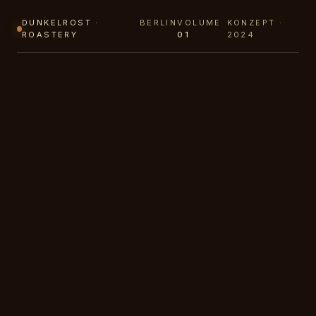
DUNKELROST ·
BERLIN
VOLUME
KONZEPT ·
ROASTERY
01
2024