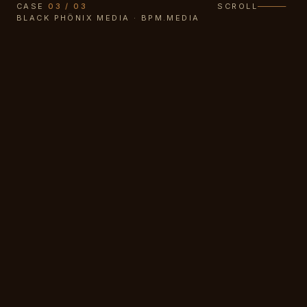
CASE
03 / 03
SCROLL
BLACK PHÖNIX MEDIA · BPM.MEDIA
01 · BRIEF
Eine Marke, die riecht.
KONZEPT
DISZIPLIN
Dunkelrost
Roastery
Specialty Coffee
LEISTUNG
STATUS
Brand · Packaging · Merch ·
Konzeptstudie
Web