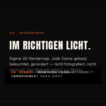
06 · RENDERINGS
IM RICHTIGEN LICHT.
Eigene 3D-Renderings. Jede Szene gebaut,
beleuchtet, gerendert — nicht fotografiert, nicht
gestockt. Das Material gehört zur Marke.
01 · BAR
02 · LOUNGE
03 · STAGE
04 · STUDIO
MARMOR · WHISKEY · APELSIN
GOLD PODEST · HARTES LICHT
REINRAUM · DREI
KINFOLK · MARMOR · DREI
TRIO
EDITIONEN
· PRESSEFOTO
VARIATIONEN · HERO-SHOT