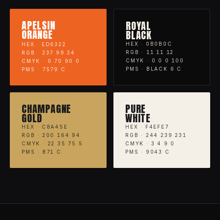
APELSIN
ROYAL
ORANGE
BLACK
HEX · 0B0B0C
HEX · ED6322
RGB · 11 11 12
RGB · 237 99 34
CMYK · 0 0 0 100
CMYK · 0 70 90 0
PMS · BLACK 6 C
PMS · 7579 C
CHAMPAGNE
PURE
GOLD
WHITE
HEX · C8A45E
HEX · F4EFE7
RGB · 200 164 94
RGB · 244 239 231
CMYK · 22 35 75 5
CMYK · 3 4 9 0
PMS · 871 C
PMS · 9043 C