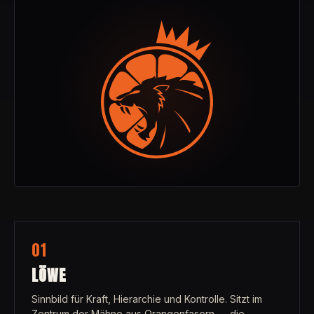
01
LÖWE
Sinnbild für Kraft, Hierarchie und Kontrolle. Sitzt im
Zentrum der Mähne aus Orangenfasern — die